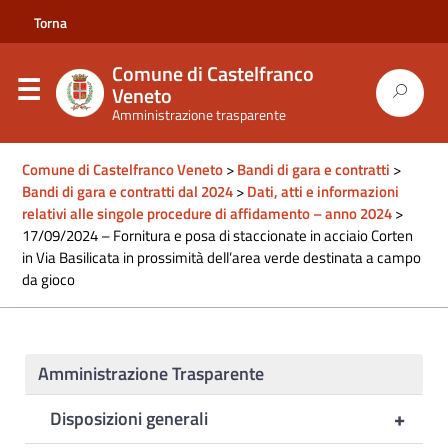
Torna
al
Comune di Castelfranco
sito
Veneto
Amministrazione trasparente
del
comune
Comune di Castelfranco Veneto
>
Bandi di gara e contratti
>
Bandi di gara e contratti dal 2024
>
Dati, atti e informazioni
relativi alle singole procedure di affidamento – anno 2024
>
17/09/2024 – Fornitura e posa di staccionate in acciaio Corten
in Via Basilicata in prossimità dell’area verde destinata a campo
da gioco
Amministrazione Trasparente
+
Disposizioni generali