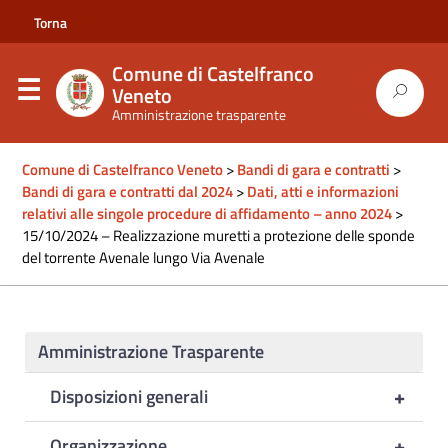
Torna
al
Comune di Castelfranco
sito
Veneto
Amministrazione trasparente
del
comune
Comune di Castelfranco Veneto
>
Bandi di gara e contratti
>
Bandi di gara e contratti dal 2024
>
Dati, atti e informazioni
relativi alle singole procedure di affidamento – anno 2024
>
15/10/2024 – Realizzazione muretti a protezione delle sponde
del torrente Avenale lungo Via Avenale
Amministrazione Trasparente
+
Disposizioni generali
+
Organizzazione