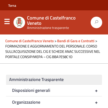
Torna
al
Comune di Castelfranco
sito
Veneto
Amministrazione trasparente
del
comune
Comune di Castelfranco Veneto
>
Bandi di Gara e Contratti
>
FORMAZIONE E AGGIORNAMENTO DEL PERSONALE: CORSO
SULL’ACQUISIZIONE DEL CIG E SCHEDE ANAC SUCCESSIVE NEL
PORTALE CONSIP/MEPA – CIG BBA7E58C1D
Amministrazione Trasparente
+
Disposizioni generali
+
Organizzazione