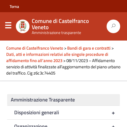
Torna
al
Comune di Castelfranco
sito
Veneto
Amministrazione trasparente
del
comune
Comune di Castelfranco Veneto
>
Bandi di gara e contratti
>
Dati, atti e informazioni relativi alle singole procedure di
affidamento fino all’anno 2023
>
08/11/2023 – Affidamento
servizio di attività finalizzate all’aggiornamento del piano urbano
del traffico. Cig z6c3c74405
Amministrazione Trasparente
+
Disposizioni generali
+
Organizzazione