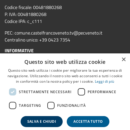
Codice fiscale: 00481880268
P. IVA: 00481880268
Codice IPA: c_c111
PEC:
comune.castelfrancoveneto.tv@pecveneto.it
Centralino unico: +39 0423 7354
INFORMATIVE
×
Questo sito web utilizza cookie
Informativa privacy
Questo sito web utilizza i cookie per migliorare la tua esperienza di
Cookie Policy
navigazione. Utilizzando il nostro sito web acconsenti a tutti i cookie
in conformità con la nostra policy per i cookie.
Leggi di più
Note legali
STRETTAMENTE NECESSARI
PERFORMANCE
Dichiarazione accessibilità
TARGETING
FUNZIONALITÀ
SALVA E CHIUDI
ACCETTA TUTTO